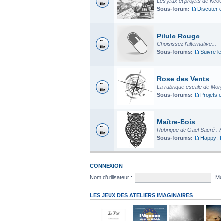
Les jeux et projets de Kco
Sous-forum:
Discuter 
Pilule Rouge
Choisissez l'alternative...
Sous-forums:
Suivre le
Rose des Vents
La rubrique-escale de Mo
Sous-forums:
Projets 
Maître-Bois
Rubrique de Gaël Sacré : 
Sous-forums:
Happy
,
CONNEXION
Nom d’utilisateur :
Mo
LES JEUX DES ATELIERS IMAGINAIRES