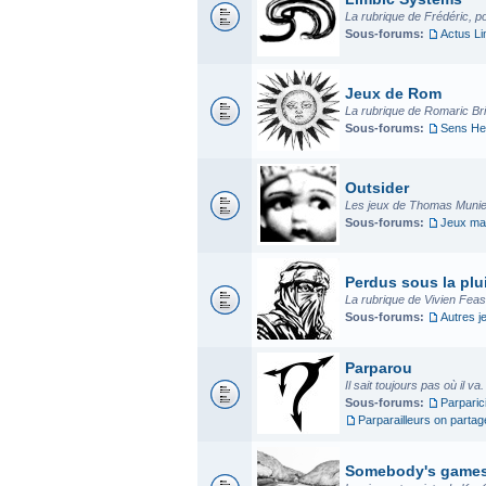
La rubrique de Frédéric, p
Sous-forums:
Actus L
Jeux de Rom
La rubrique de Romaric Bria
Sous-forums:
Sens He
Outsider
Les jeux de Thomas Munier
Sous-forums:
Jeux mad
Perdus sous la plui
La rubrique de Vivien Fea
Sous-forums:
Autres j
Parparou
Il sait toujours pas où il va
Sous-forums:
Parparic
Parparailleurs on parta
Somebody's game