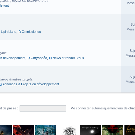
Quidam, soyez les bienvenu·e·s !
Messa
de tout
Suj
Messa
 lapin blanc
,
Omniscience
Suj
rgane
Messa
en développement
,
Chrysopée
,
News et rendez-vous
Suj
Happy & autres projets.
Messa
Annonces & Projets en développement
t de passe :
|
Me connecter automatiquement lors de chaq