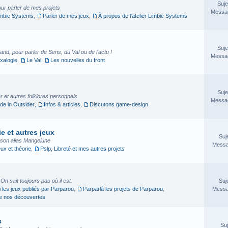
Suje
our parler de mes projets
Messag
imbic Systems
,
Parler de mes jeux
,
À propos de l'atelier Limbic Systems
Suje
nd, pour parler de Sens, du Val ou de l'actu !
Messag
xalogie
,
Le Val
,
Les nouvelles du front
Suje
 et autres folklores personnels
Messag
e in Outsider
,
Infos & articles
,
Discutons game-design
e et autres jeux
Suj
sson alias Mangelune
Messa
eux et théorie
,
Pslp, Libreté et mes autres projets
. On sait toujours pas où il est.
Suj
i les jeux publiés par Parparou
,
Parparlà les projets de Parparou
,
Messa
ge nos découvertes
s
Suj