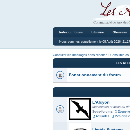
Les Ateliers
Communauté de jeux de rô
Index du forum
Librairie
Glossaire
Nous sommes actuellement le 08 Août 2026, 21:1
Consulter les messages sans réponse
•
Consulter les 
LES ATE
Fonctionnement du forum
L'Alcyon
Monostatos et aides au dé
Sous-forums:
Étiquette
Actualités
,
Mes articl
Limbic Systems