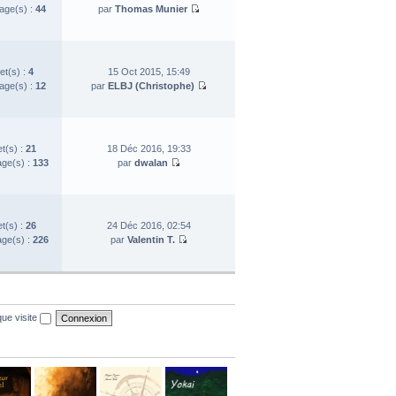
ge(s) :
44
par
Thomas Munier
et(s) :
4
15 Oct 2015, 15:49
ge(s) :
12
par
ELBJ (Christophe)
et(s) :
21
18 Déc 2016, 19:33
ge(s) :
133
par
dwalan
et(s) :
26
24 Déc 2016, 02:54
ge(s) :
226
par
Valentin T.
ue visite