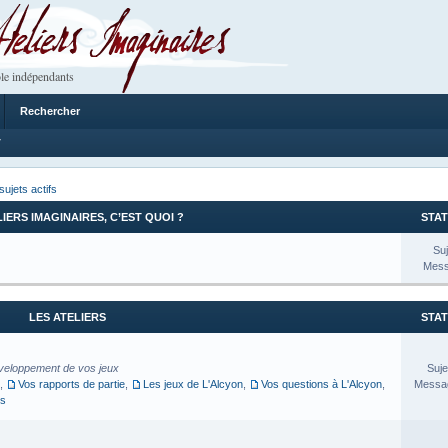
 Imaginaires
le indépendants
Rechercher
7
sujets actifs
LIERS IMAGINAIRES, C’EST QUOI ?
STAT
Suj
Mess
LES ATELIERS
STAT
veloppement de vos jeux
Suje
,
Vos rapports de partie
,
Les jeux de L'Alcyon
,
Vos questions à L'Alcyon
,
Messag
es