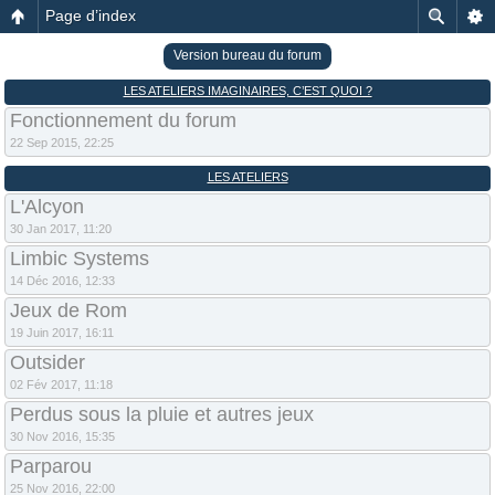
Page d’index
Version bureau du forum
LES ATELIERS IMAGINAIRES, C’EST QUOI ?
Fonctionnement du forum
22 Sep 2015, 22:25
LES ATELIERS
L'Alcyon
30 Jan 2017, 11:20
Limbic Systems
14 Déc 2016, 12:33
Jeux de Rom
19 Juin 2017, 16:11
Outsider
02 Fév 2017, 11:18
Perdus sous la pluie et autres jeux
30 Nov 2016, 15:35
Parparou
25 Nov 2016, 22:00