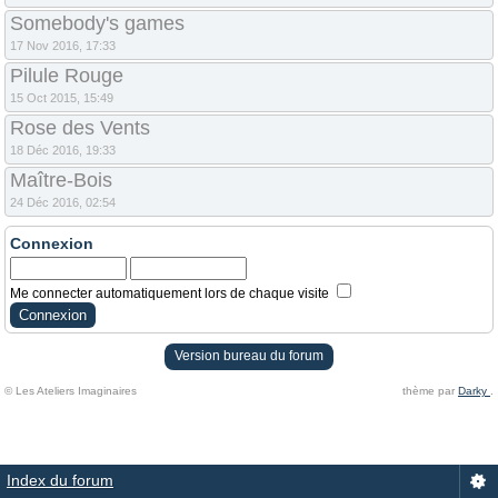
Somebody's games
17 Nov 2016, 17:33
Pilule Rouge
15 Oct 2015, 15:49
Rose des Vents
18 Déc 2016, 19:33
Maître-Bois
24 Déc 2016, 02:54
Connexion
Me connecter automatiquement lors de chaque visite
Version bureau du forum
© Les Ateliers Imaginaires
thème par
Darky
.
Index du forum