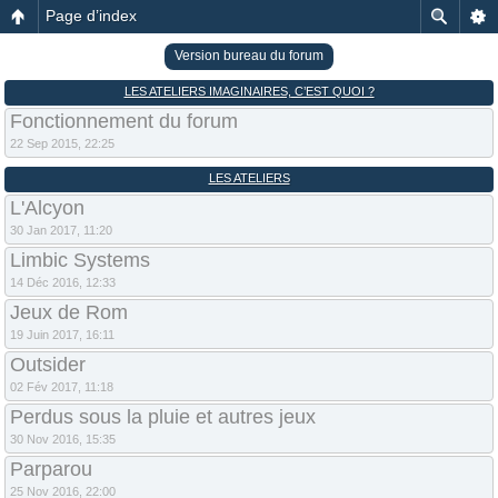
Page d’index
Version bureau du forum
LES ATELIERS IMAGINAIRES, C’EST QUOI ?
Fonctionnement du forum
22 Sep 2015, 22:25
LES ATELIERS
L'Alcyon
30 Jan 2017, 11:20
Limbic Systems
14 Déc 2016, 12:33
Jeux de Rom
19 Juin 2017, 16:11
Outsider
02 Fév 2017, 11:18
Perdus sous la pluie et autres jeux
30 Nov 2016, 15:35
Parparou
25 Nov 2016, 22:00