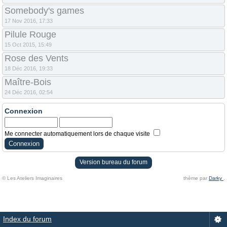
Somebody's games
17 Nov 2016, 17:33
Pilule Rouge
15 Oct 2015, 15:49
Rose des Vents
18 Déc 2016, 19:33
Maître-Bois
24 Déc 2016, 02:54
Connexion
Me connecter automatiquement lors de chaque visite
Version bureau du forum
© Les Ateliers Imaginaires
thème par
Darky
.
Index du forum