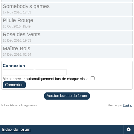
Somebody's games
17 Nov 2016, 17:33
Pilule Rouge
15 Oct 2015, 15:49
Rose des Vents
18 Déc 2016, 19:33
Maître-Bois
24 Déc 2016, 02:54
Connexion
Me connecter automatiquement lors de chaque visite
Version bureau du forum
© Les Ateliers Imaginaires
thème par
Darky
.
Index du forum