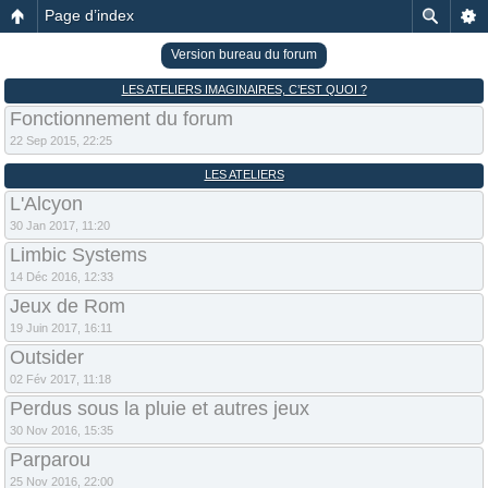
Page d’index
Version bureau du forum
LES ATELIERS IMAGINAIRES, C’EST QUOI ?
Fonctionnement du forum
22 Sep 2015, 22:25
LES ATELIERS
L'Alcyon
30 Jan 2017, 11:20
Limbic Systems
14 Déc 2016, 12:33
Jeux de Rom
19 Juin 2017, 16:11
Outsider
02 Fév 2017, 11:18
Perdus sous la pluie et autres jeux
30 Nov 2016, 15:35
Parparou
25 Nov 2016, 22:00