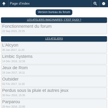
Page d’index
Version bureau du forum
LES ATELIERS IMAGINAIRES, C’EST QUOI ?
Fonctionnement du forum
22 Sep 2015, 22:25
LES ATELIERS
L'Alcyon
30 Jan 2017, 11:20
Limbic Systems
14 Déc 2016, 12:33
Jeux de Rom
19 Juin 2017, 16:11
Outsider
02 Fév 2017, 11:18
Perdus sous la pluie et autres jeux
30 Nov 2016, 15:35
Parparou
25 Nov 2016, 22:00