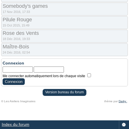
Somebody's games
17 Nov 2016, 17:33
Pilule Rouge
15 Oct 2015, 15:49
Rose des Vents
18 Déc 2016, 19:33
Maître-Bois
24 Déc 2016, 02:54
Connexion
Me connecter automatiquement lors de chaque visite
Version bureau du forum
© Les Ateliers Imaginaires
thème par
Darky
.
Index du forum