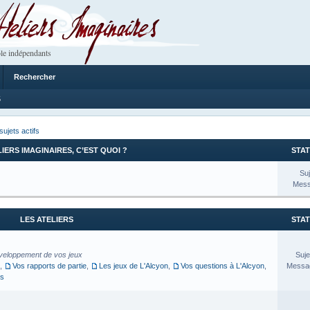
 Imaginaires
le indépendants
Rechercher
5
sujets actifs
LIERS IMAGINAIRES, C’EST QUOI ?
STAT
Suj
Mess
LES ATELIERS
STAT
veloppement de vos jeux
Suje
,
Vos rapports de partie
,
Les jeux de L'Alcyon
,
Vos questions à L'Alcyon
,
Messag
es