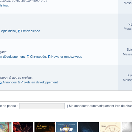
Quidam, soyez les bienvenu·e·s !
Messa
de tout
Suj
Messa
 lapin blanc
,
Omniscience
Suj
rgane
Messa
en développement
,
Chrysopée
,
News et rendez-vous
Suj
Happy & autres projets.
Messa
Annonces & Projets en développement
t de passe :
|
Me connecter automatiquement lors de chaq