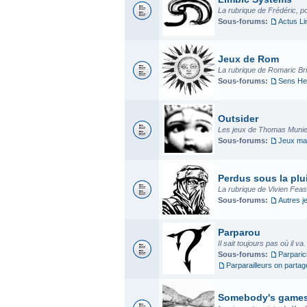
La rubrique de Frédéric, p
Sous-forums:
Actus L
Jeux de Rom
La rubrique de Romaric Bria
Sous-forums:
Sens He
Outsider
Les jeux de Thomas Munier
Sous-forums:
Jeux mad
Perdus sous la plui
La rubrique de Vivien Fea
Sous-forums:
Autres j
Parparou
Il sait toujours pas où il va
Sous-forums:
Parparic
Parparailleurs on parta
Somebody's game