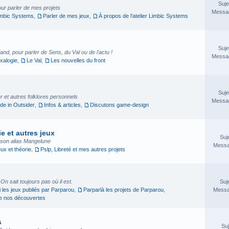
Suje
our parler de mes projets
Messag
imbic Systems
,
Parler de mes jeux
,
À propos de l'atelier Limbic Systems
Suje
nd, pour parler de Sens, du Val ou de l'actu !
Messag
xalogie
,
Le Val
,
Les nouvelles du front
Suje
 et autres folklores personnels
Messag
e in Outsider
,
Infos & articles
,
Discutons game-design
e et autres jeux
Suj
sson alias Mangelune
Messa
eux et théorie
,
Pslp, Libreté et mes autres projets
. On sait toujours pas où il est.
Suj
i les jeux publiés par Parparou
,
Parparlà les projets de Parparou
,
Messa
ge nos découvertes
s
Suj