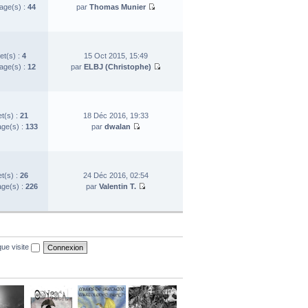
ge(s) :
44
par
Thomas Munier
et(s) :
4
15 Oct 2015, 15:49
ge(s) :
12
par
ELBJ (Christophe)
et(s) :
21
18 Déc 2016, 19:33
ge(s) :
133
par
dwalan
et(s) :
26
24 Déc 2016, 02:54
ge(s) :
226
par
Valentin T.
ue visite