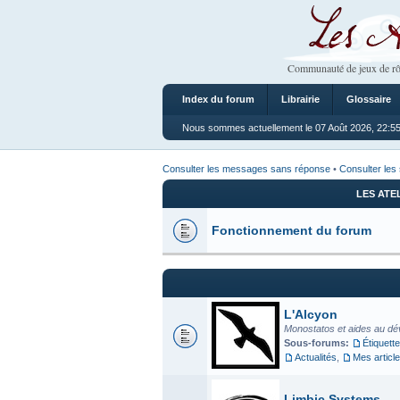
Les Ateliers
Communauté de jeux de rô
Index du forum
Librairie
Glossaire
Nous sommes actuellement le 07 Août 2026, 22:5
Consulter les messages sans réponse
•
Consulter les 
LES ATE
Fonctionnement du forum
L'Alcyon
Monostatos et aides au dé
Sous-forums:
Étiquette
Actualités
,
Mes articl
Limbic Systems