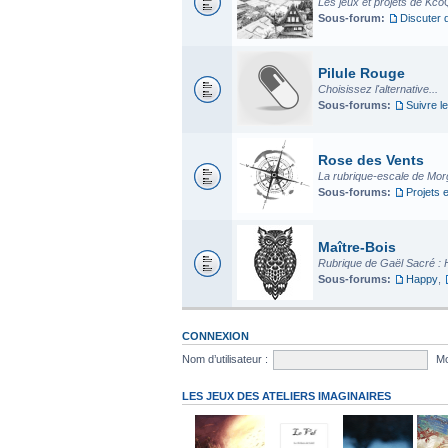
Les jeux et projets de Kco
Sous-forum:
Discuter 
Pilule Rouge
Choisissez l'alternative...
Sous-forums:
Suivre le
Rose des Vents
La rubrique-escale de Mo
Sous-forums:
Projets 
Maître-Bois
Rubrique de Gaël Sacré : 
Sous-forums:
Happy
,
CONNEXION
Nom d’utilisateur :
Mo
LES JEUX DES ATELIERS IMAGINAIRES