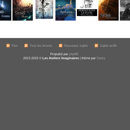
Flux
Tous les forums
Nouveaux sujets
Sujets actifs
Propulsé par
phpBB
2013-2015 ©
Les Ateliers Imaginaires
| thème par
Darky