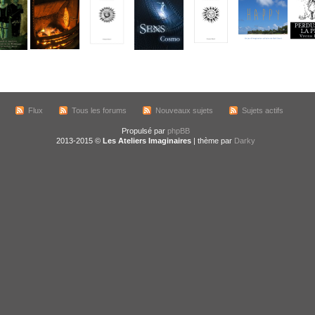
Flux
Tous les forums
Nouveaux sujets
Sujets actifs
Propulsé par
phpBB
2013-2015 ©
Les Ateliers Imaginaires
| thème par
Darky