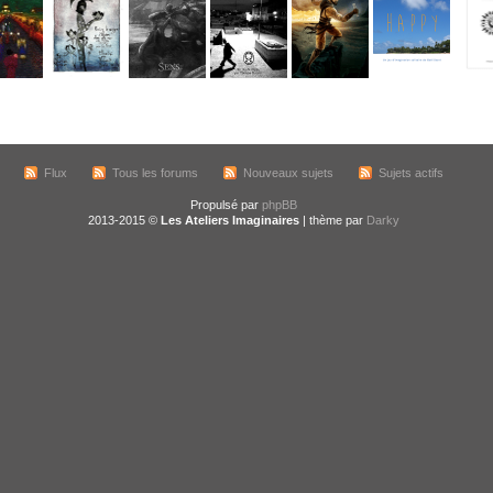
Flux
Tous les forums
Nouveaux sujets
Sujets actifs
Propulsé par
phpBB
2013-2015 ©
Les Ateliers Imaginaires
| thème par
Darky