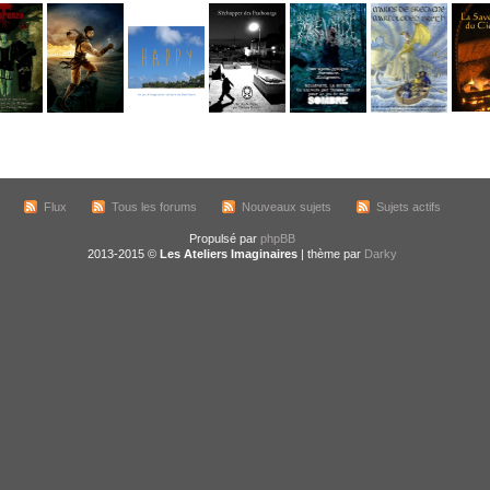
Flux
Tous les forums
Nouveaux sujets
Sujets actifs
Propulsé par
phpBB
2013-2015 ©
Les Ateliers Imaginaires
| thème par
Darky