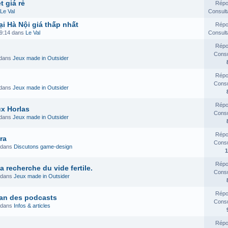
 giá rẻ
Répo
Le Val
Consult
i Hà Nội giá thấp nhất
Répo
19:14 dans
Le Val
Consult
Répo
Consul
 dans
Jeux made in Outsider
Répo
Consul
 dans
Jeux made in Outsider
Répo
x Horlas
Consul
 dans
Jeux made in Outsider
Répo
ra
Consul
 dans
Discutons game-design
1
Répo
 recherche du vide fertile.
Consul
 dans
Jeux made in Outsider
Répo
plan des podcasts
Consul
 dans
Infos & articles
Répo