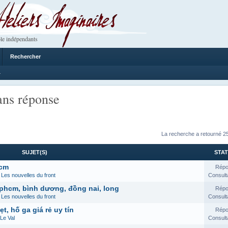
 Imaginaires
le indépendants
Rechercher
4
ans réponse
La recherche a retourné 25
SUJET(S)
STAT
hcm
Répo
s
Les nouvelles du front
Consult
phcm, bình dương, đồng nai, long
Répo
s
Les nouvelles du front
Consult
t, hố ga giá rẻ uy tín
Répo
Le Val
Consult