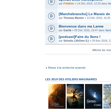
par
Frédéric
» 14 Déc 2016, 12:33 dans
Ac
[Marchebranche] Le Marais de
par
Thomas Munier
» 13 Déc 2016, 16:25
Bienvenue dans ma Larme
par
Garrik
» 05 Déc 2016, 23:47 dans
Sens
[podcast]Faire du Sens !
par
Schultz (Jérôme S.)
» 29 Nov 2016, 2
Afficher les m
Retour à la recherche avancée
LES JEUX DES ATELIERS IMAGINAIRES