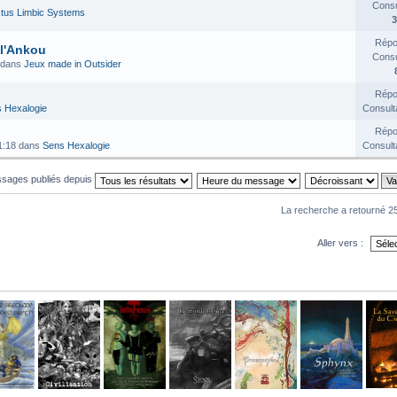
Consul
tus Limbic Systems
3
Répo
 l'Ankou
Consul
 dans
Jeux made in Outsider
Répo
 Hexalogie
Consult
Répo
1:18 dans
Sens Hexalogie
Consult
essages publiés depuis
La recherche a retourné 25
Aller vers :