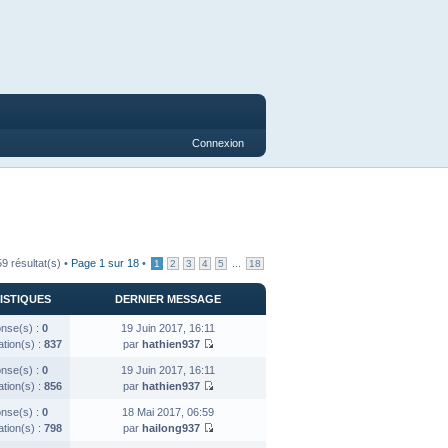
Connexion
9 résultat(s) •
Page
1
sur
18
•
...
1
2
3
4
5
18
ISTIQUES
DERNIER MESSAGE
nse(s) :
0
19 Juin 2017, 16:11
ation(s) :
837
par
hathien937
nse(s) :
0
19 Juin 2017, 16:11
ation(s) :
856
par
hathien937
nse(s) :
0
18 Mai 2017, 06:59
ation(s) :
798
par
hailong937