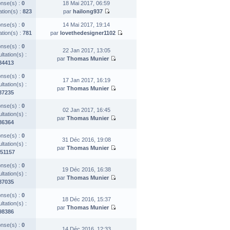
nse(s) :
0
18 Mai 2017, 06:59
ation(s) :
823
par
hailong937
nse(s) :
0
14 Mai 2017, 19:14
ation(s) :
781
par
lovethedesigner1102
nse(s) :
0
22 Jan 2017, 13:05
tation(s) :
par
Thomas Munier
84413
nse(s) :
0
17 Jan 2017, 16:19
tation(s) :
par
Thomas Munier
87235
nse(s) :
0
02 Jan 2017, 16:45
tation(s) :
par
Thomas Munier
86364
nse(s) :
0
31 Déc 2016, 19:08
tation(s) :
par
Thomas Munier
51157
nse(s) :
0
19 Déc 2016, 16:38
tation(s) :
par
Thomas Munier
87035
nse(s) :
0
18 Déc 2016, 15:37
tation(s) :
par
Thomas Munier
98386
nse(s) :
0
14 Déc 2016, 12:33