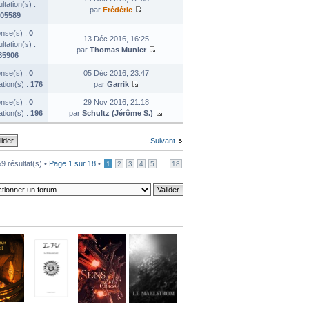
tation(s) :
par
Frédéric
05589
nse(s) :
0
13 Déc 2016, 16:25
tation(s) :
par
Thomas Munier
85906
nse(s) :
0
05 Déc 2016, 23:47
ation(s) :
176
par
Garrik
nse(s) :
0
29 Nov 2016, 21:18
ation(s) :
196
par
Schultz (Jérôme S.)
Suivant
9 résultat(s) •
Page
1
sur
18
•
...
1
2
3
4
5
18