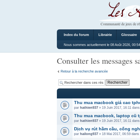
Les Ateliers
Communauté de jeux de rô
Index du forum
Librairie
Glossaire
Nous sommes actuellement le 08 Août 2026, 00:5
Consulter les messages s
Retour à la recherche avancée
Thu mua macbook giá cao tp
par
hathien937
» 19 Juin 2017, 16:11 dan
Thu mua macbook, laptop cũ t
par
hathien937
» 19 Juin 2017, 16:11 dan
Dịch vụ rút hầm cầu, cống nghẹ
par
hailong937
» 18 Mai 2017, 06:59 dans