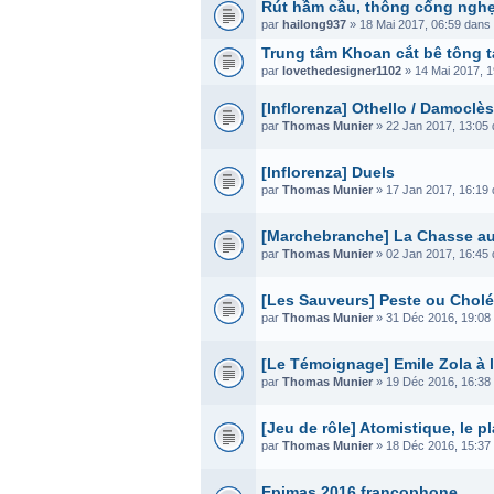
Rút hầm cầu, thông cống nghẹt
par
hailong937
» 18 Mai 2017, 06:59 dans
Trung tâm Khoan cắt bê tông tạ
par
lovethedesigner1102
» 14 Mai 2017, 
[Inflorenza] Othello / Damoclès
par
Thomas Munier
» 22 Jan 2017, 13:05
[Inflorenza] Duels
par
Thomas Munier
» 17 Jan 2017, 16:19
[Marchebranche] La Chasse au
par
Thomas Munier
» 02 Jan 2017, 16:45
[Les Sauveurs] Peste ou Cholé
par
Thomas Munier
» 31 Déc 2016, 19:08
[Le Témoignage] Emile Zola à la
par
Thomas Munier
» 19 Déc 2016, 16:38
[Jeu de rôle] Atomistique, le 
par
Thomas Munier
» 18 Déc 2016, 15:37
Epimas 2016 francophone