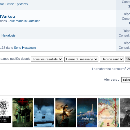
Consul
tus Limbic Systems
3
Répo
 l'Ankou
Consul
 dans
Jeux made in Outsider
Répo
 Hexalogie
Consult
Répo
1:18 dans
Sens Hexalogie
Consult
essages publiés depuis
La recherche a retourné 25
Aller vers :