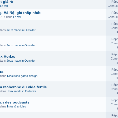
 giá rẻ
Répo
Le Val
Consult
i Hà Nội giá thấp nhất
Répo
19:14 dans
Le Val
Consult
Répo
Consul
 dans
Jeux made in Outsider
Répo
Consul
 dans
Jeux made in Outsider
Répo
x Horlas
Consul
 dans
Jeux made in Outsider
Répo
ra
Consul
 dans
Discutons game-design
1
Répo
 recherche du vide fertile.
Consul
 dans
Jeux made in Outsider
Répo
plan des podcasts
Consul
 dans
Infos & articles
Répo