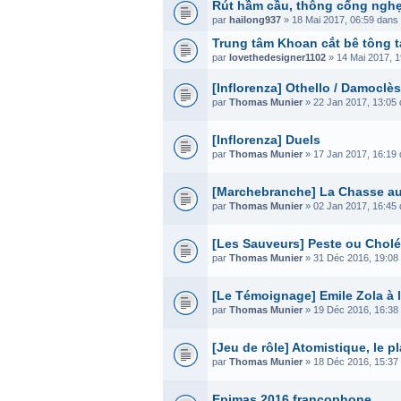
Rút hầm cầu, thông cống nghẹt
par
hailong937
» 18 Mai 2017, 06:59 dans
Trung tâm Khoan cắt bê tông tạ
par
lovethedesigner1102
» 14 Mai 2017, 
[Inflorenza] Othello / Damoclès
par
Thomas Munier
» 22 Jan 2017, 13:05
[Inflorenza] Duels
par
Thomas Munier
» 17 Jan 2017, 16:19
[Marchebranche] La Chasse au
par
Thomas Munier
» 02 Jan 2017, 16:45
[Les Sauveurs] Peste ou Cholé
par
Thomas Munier
» 31 Déc 2016, 19:08
[Le Témoignage] Emile Zola à la
par
Thomas Munier
» 19 Déc 2016, 16:38
[Jeu de rôle] Atomistique, le 
par
Thomas Munier
» 18 Déc 2016, 15:37
Epimas 2016 francophone