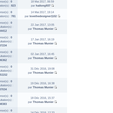
nse(s) :
0
18 Mai 2017, 06:59
ation(s) :
823
par
hailong937
nse(s) :
0
14 Mai 2017, 19:14
ation(s) :
781
par
lovethedesigner1102
nse(s) :
0
22 Jan 2017, 13:05
tation(s) :
par
Thomas Munier
84412
nse(s) :
0
17 Jan 2017, 16:19
tation(s) :
par
Thomas Munier
87234
nse(s) :
0
02 Jan 2017, 16:45
tation(s) :
par
Thomas Munier
86362
nse(s) :
0
31 Déc 2016, 19:08
tation(s) :
par
Thomas Munier
51152
nse(s) :
0
19 Déc 2016, 16:38
tation(s) :
par
Thomas Munier
87034
nse(s) :
0
18 Déc 2016, 15:37
tation(s) :
par
Thomas Munier
98383
nse(s) :
0
14 Déc 2016, 12:33