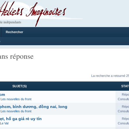
 Imaginaires
le indépendants
Rechercher
5
ans réponse
La recherche a retourné 25
SUJET(S)
STAT
hcm
Répo
s
Les nouvelles du front
Consult
phcm, bình dương, đồng nai, long
Répo
s
Les nouvelles du front
Consult
t, hố ga giá rẻ uy tín
Répo
Le Val
Consult