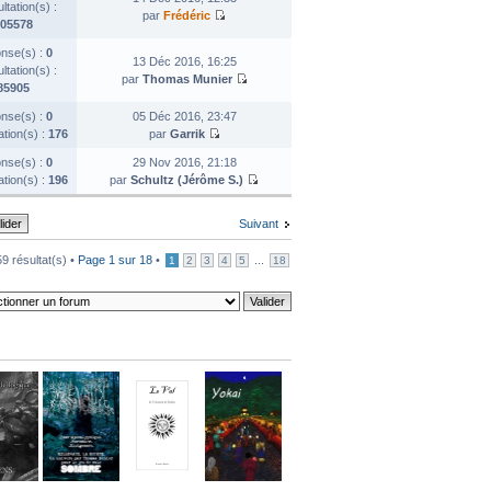
tation(s) :
par
Frédéric
05578
nse(s) :
0
13 Déc 2016, 16:25
tation(s) :
par
Thomas Munier
85905
nse(s) :
0
05 Déc 2016, 23:47
ation(s) :
176
par
Garrik
nse(s) :
0
29 Nov 2016, 21:18
ation(s) :
196
par
Schultz (Jérôme S.)
Suivant
9 résultat(s) •
Page
1
sur
18
•
...
1
2
3
4
5
18