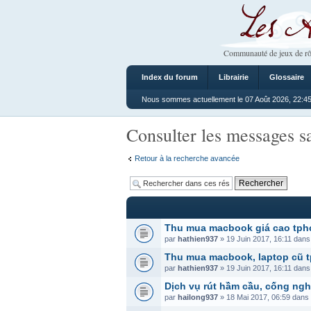
Les Ateliers
Communauté de jeux de rô
Index du forum
Librairie
Glossaire
Nous sommes actuellement le 07 Août 2026, 22:4
Consulter les messages s
Retour à la recherche avancée
Thu mua macbook giá cao tp
par
hathien937
» 19 Juin 2017, 16:11 dan
Thu mua macbook, laptop cũ t
par
hathien937
» 19 Juin 2017, 16:11 dan
Dịch vụ rút hầm cầu, cống nghẹ
par
hailong937
» 18 Mai 2017, 06:59 dans