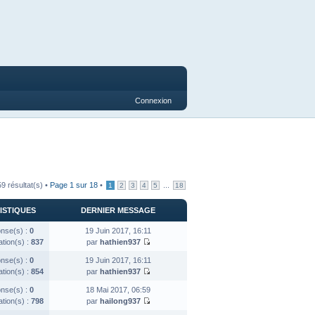
Connexion
9 résultat(s) •
Page
1
sur
18
•
...
1
2
3
4
5
18
ISTIQUES
DERNIER MESSAGE
nse(s) :
0
19 Juin 2017, 16:11
ation(s) :
837
par
hathien937
nse(s) :
0
19 Juin 2017, 16:11
ation(s) :
854
par
hathien937
nse(s) :
0
18 Mai 2017, 06:59
ation(s) :
798
par
hailong937