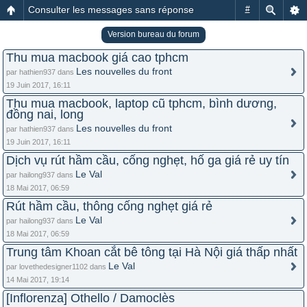
Consulter les messages sans réponse
#
Version bureau du forum
Thu mua macbook giá cao tphcm
Les nouvelles du front
par hathien937 dans
19 Juin 2017, 16:11
Thu mua macbook, laptop cũ tphcm, bình dương,
đồng nai, long
Les nouvelles du front
par hathien937 dans
19 Juin 2017, 16:11
Dịch vụ rút hầm cầu, cống nghẹt, hố ga giá rẻ uy tín
Le Val
par hailong937 dans
18 Mai 2017, 06:59
Rút hầm cầu, thông cống nghẹt giá rẻ
Le Val
par hailong937 dans
18 Mai 2017, 06:59
Trung tâm Khoan cắt bê tông tại Hà Nội giá thấp nhất
Le Val
par lovethedesigner1102 dans
14 Mai 2017, 19:14
[Inflorenza] Othello / Damoclès