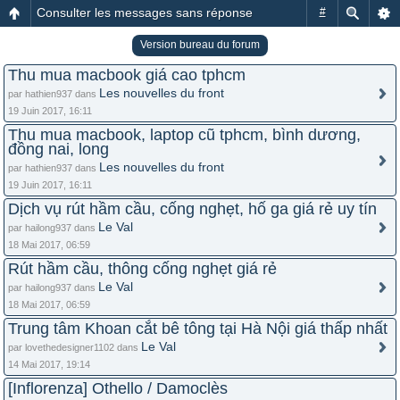
Consulter les messages sans réponse
#
Version bureau du forum
Thu mua macbook giá cao tphcm
Les nouvelles du front
par hathien937 dans
19 Juin 2017, 16:11
Thu mua macbook, laptop cũ tphcm, bình dương,
đồng nai, long
Les nouvelles du front
par hathien937 dans
19 Juin 2017, 16:11
Dịch vụ rút hầm cầu, cống nghẹt, hố ga giá rẻ uy tín
Le Val
par hailong937 dans
18 Mai 2017, 06:59
Rút hầm cầu, thông cống nghẹt giá rẻ
Le Val
par hailong937 dans
18 Mai 2017, 06:59
Trung tâm Khoan cắt bê tông tại Hà Nội giá thấp nhất
Le Val
par lovethedesigner1102 dans
14 Mai 2017, 19:14
[Inflorenza] Othello / Damoclès