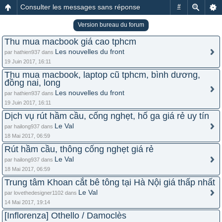
Consulter les messages sans réponse
#
Version bureau du forum
Thu mua macbook giá cao tphcm
Les nouvelles du front
par hathien937 dans
19 Juin 2017, 16:11
Thu mua macbook, laptop cũ tphcm, bình dương,
đồng nai, long
Les nouvelles du front
par hathien937 dans
19 Juin 2017, 16:11
Dịch vụ rút hầm cầu, cống nghẹt, hố ga giá rẻ uy tín
Le Val
par hailong937 dans
18 Mai 2017, 06:59
Rút hầm cầu, thông cống nghẹt giá rẻ
Le Val
par hailong937 dans
18 Mai 2017, 06:59
Trung tâm Khoan cắt bê tông tại Hà Nội giá thấp nhất
Le Val
par lovethedesigner1102 dans
14 Mai 2017, 19:14
[Inflorenza] Othello / Damoclès