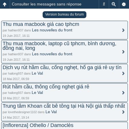
Consulter les messages sans réponse
#
Version bureau du forum
Thu mua macbook giá cao tphcm
Les nouvelles du front
par hathien937 dans
19 Juin 2017, 16:11
Thu mua macbook, laptop cũ tphcm, bình dương,
đồng nai, long
Les nouvelles du front
par hathien937 dans
19 Juin 2017, 16:11
Dịch vụ rút hầm cầu, cống nghẹt, hố ga giá rẻ uy tín
Le Val
par hailong937 dans
18 Mai 2017, 06:59
Rút hầm cầu, thông cống nghẹt giá rẻ
Le Val
par hailong937 dans
18 Mai 2017, 06:59
Trung tâm Khoan cắt bê tông tại Hà Nội giá thấp nhất
Le Val
par lovethedesigner1102 dans
14 Mai 2017, 19:14
[Inflorenza] Othello / Damoclès