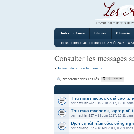
Les Ateliers
Communauté de jeux de rô
Index du forum
Librairie
Glossaire
Nous sommes actuellement le 08 Août 2026, 10:3
Consulter les messages s
Retour à la recherche avancée
Thu mua macbook giá cao tp
par
hathien937
» 19 Juin 2017, 16:11 dan
Thu mua macbook, laptop cũ t
par
hathien937
» 19 Juin 2017, 16:11 dan
Dịch vụ rút hầm cầu, cống nghẹ
par
hailong937
» 18 Mai 2017, 06:59 dans