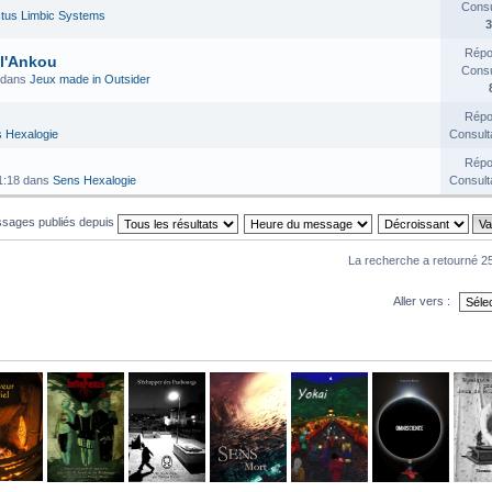
Consul
tus Limbic Systems
3
Répo
 l'Ankou
Consul
 dans
Jeux made in Outsider
Répo
 Hexalogie
Consult
Répo
1:18 dans
Sens Hexalogie
Consult
essages publiés depuis
La recherche a retourné 25
Aller vers :