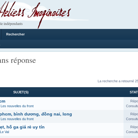
 Imaginaires
le indépendants
Rechercher
1
ans réponse
La recherche a retourné 25
SUJET(S)
STAT
hcm
Répo
s
Les nouvelles du front
Consult
phcm, bình dương, đồng nai, long
Répo
s
Les nouvelles du front
Consult
t, hố ga giá rẻ uy tín
Répo
Le Val
Consult