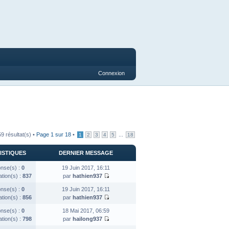
Connexion
9 résultat(s) •
Page
1
sur
18
•
...
1
2
3
4
5
18
ISTIQUES
DERNIER MESSAGE
nse(s) :
0
19 Juin 2017, 16:11
ation(s) :
837
par
hathien937
nse(s) :
0
19 Juin 2017, 16:11
ation(s) :
856
par
hathien937
nse(s) :
0
18 Mai 2017, 06:59
ation(s) :
798
par
hailong937