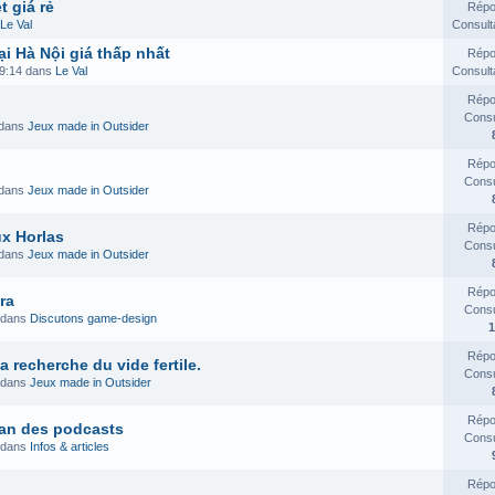
 giá rẻ
Répo
Le Val
Consult
i Hà Nội giá thấp nhất
Répo
19:14 dans
Le Val
Consult
Répo
Consul
 dans
Jeux made in Outsider
Répo
Consul
 dans
Jeux made in Outsider
Répo
x Horlas
Consul
 dans
Jeux made in Outsider
Répo
ra
Consul
 dans
Discutons game-design
1
Répo
 recherche du vide fertile.
Consul
 dans
Jeux made in Outsider
Répo
plan des podcasts
Consul
 dans
Infos & articles
Répo