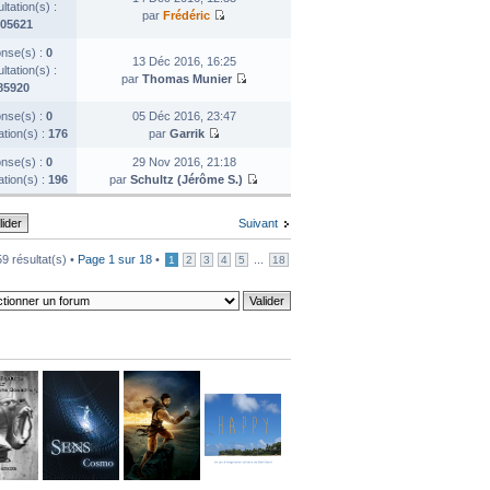
tation(s) :
par
Frédéric
05621
nse(s) :
0
13 Déc 2016, 16:25
tation(s) :
par
Thomas Munier
85920
nse(s) :
0
05 Déc 2016, 23:47
ation(s) :
176
par
Garrik
nse(s) :
0
29 Nov 2016, 21:18
ation(s) :
196
par
Schultz (Jérôme S.)
Suivant
9 résultat(s) •
Page
1
sur
18
•
...
1
2
3
4
5
18