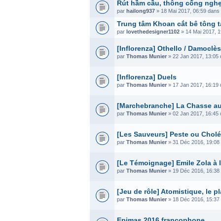
Rút hầm cầu, thông cống nghẹt
par
hailong937
» 18 Mai 2017, 06:59 dans
Trung tâm Khoan cắt bê tông tạ
par
lovethedesigner1102
» 14 Mai 2017, 
[Inflorenza] Othello / Damoclès
par
Thomas Munier
» 22 Jan 2017, 13:05
[Inflorenza] Duels
par
Thomas Munier
» 17 Jan 2017, 16:19
[Marchebranche] La Chasse au
par
Thomas Munier
» 02 Jan 2017, 16:45
[Les Sauveurs] Peste ou Cholé
par
Thomas Munier
» 31 Déc 2016, 19:08
[Le Témoignage] Emile Zola à la
par
Thomas Munier
» 19 Déc 2016, 16:38
[Jeu de rôle] Atomistique, le 
par
Thomas Munier
» 18 Déc 2016, 15:37
Epimas 2016 francophone