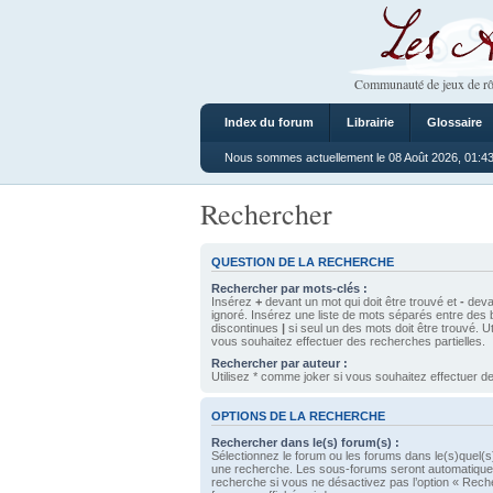
Les Ateliers
Communauté de jeux de rô
Index du forum
Librairie
Glossaire
Nous sommes actuellement le 08 Août 2026, 01:4
Rechercher
QUESTION DE LA RECHERCHE
Rechercher par mots-clés :
Insérez
+
devant un mot qui doit être trouvé et
-
devan
ignoré. Insérez une liste de mots séparés entre des 
discontinues
|
si seul un des mots doit être trouvé. U
vous souhaitez effectuer des recherches partielles.
Rechercher par auteur :
Utilisez * comme joker si vous souhaitez effectuer de
OPTIONS DE LA RECHERCHE
Rechercher dans le(s) forum(s) :
Sélectionnez le forum ou les forums dans le(s)quel(s
une recherche. Les sous-forums seront automatique
recherche si vous ne désactivez pas l’option « Rech