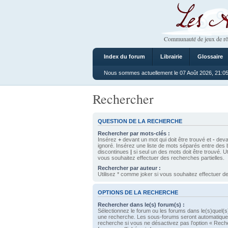
Les Ateliers
Communauté de jeux de rô
Index du forum
Librairie
Glossaire
Nous sommes actuellement le 07 Août 2026, 21:0
Rechercher
QUESTION DE LA RECHERCHE
Rechercher par mots-clés :
Insérez
+
devant un mot qui doit être trouvé et
-
devan
ignoré. Insérez une liste de mots séparés entre des 
discontinues
|
si seul un des mots doit être trouvé. U
vous souhaitez effectuer des recherches partielles.
Rechercher par auteur :
Utilisez * comme joker si vous souhaitez effectuer de
OPTIONS DE LA RECHERCHE
Rechercher dans le(s) forum(s) :
Sélectionnez le forum ou les forums dans le(s)quel(s
une recherche. Les sous-forums seront automatique
recherche si vous ne désactivez pas l’option « Rech