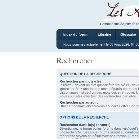
Les Ateliers
Communauté de jeux de rô
Index du forum
Librairie
Glossaire
Nous sommes actuellement le 08 Août 2026, 04:0
Rechercher
QUESTION DE LA RECHERCHE
Rechercher par mots-clés :
Insérez
+
devant un mot qui doit être trouvé et
-
devan
ignoré. Insérez une liste de mots séparés entre des 
discontinues
|
si seul un des mots doit être trouvé. U
vous souhaitez effectuer des recherches partielles.
Rechercher par auteur :
Utilisez * comme joker si vous souhaitez effectuer de
OPTIONS DE LA RECHERCHE
Rechercher dans le(s) forum(s) :
Sélectionnez le forum ou les forums dans le(s)quel(s
une recherche. Les sous-forums seront automatique
recherche si vous ne désactivez pas l’option « Rech