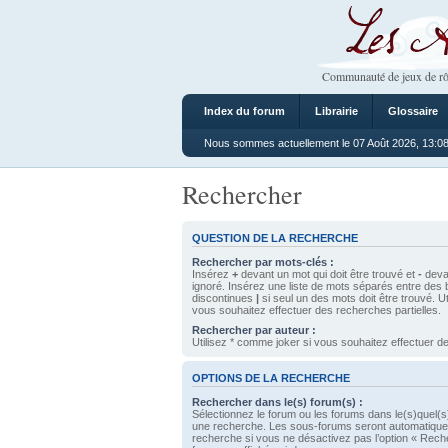
Les Ateliers
Communauté de jeux de rô
Index du forum
Librairie
Glossaire
Nous sommes actuellement le 07 Août 2026, 13:0
Rechercher
QUESTION DE LA RECHERCHE
Rechercher par mots-clés :
Insérez
+
devant un mot qui doit être trouvé et
-
devan
ignoré. Insérez une liste de mots séparés entre des 
discontinues
|
si seul un des mots doit être trouvé. U
vous souhaitez effectuer des recherches partielles.
Rechercher par auteur :
Utilisez * comme joker si vous souhaitez effectuer de
OPTIONS DE LA RECHERCHE
Rechercher dans le(s) forum(s) :
Sélectionnez le forum ou les forums dans le(s)quel(s
une recherche. Les sous-forums seront automatique
recherche si vous ne désactivez pas l’option « Rech