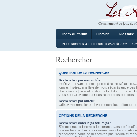
Les Ateliers
Communauté de jeux de rô
Index du forum
Librairie
Glossaire
Nous sommes actuellement le 08 Août 2026, 19:2
Rechercher
QUESTION DE LA RECHERCHE
Rechercher par mots-clés :
Insérez
+
devant un mot qui doit être trouvé et
-
devan
ignoré. Insérez une liste de mots séparés entre des 
discontinues
|
si seul un des mots doit être trouvé. U
vous souhaitez effectuer des recherches partielles.
Rechercher par auteur :
Utilisez * comme joker si vous souhaitez effectuer de
OPTIONS DE LA RECHERCHE
Rechercher dans le(s) forum(s) :
Sélectionnez le forum ou les forums dans le(s)quel(s
une recherche. Les sous-forums seront automatique
recherche si vous ne désactivez pas l’option « Rech