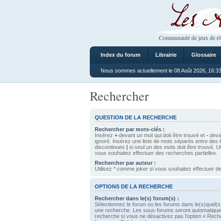
Les Ateliers
Communauté de jeux de rô
Index du forum
Librairie
Glossaire
Nous sommes actuellement le 08 Août 2026, 16:3
Rechercher
QUESTION DE LA RECHERCHE
Rechercher par mots-clés :
Insérez
+
devant un mot qui doit être trouvé et
-
devan
ignoré. Insérez une liste de mots séparés entre des 
discontinues
|
si seul un des mots doit être trouvé. U
vous souhaitez effectuer des recherches partielles.
Rechercher par auteur :
Utilisez * comme joker si vous souhaitez effectuer de
OPTIONS DE LA RECHERCHE
Rechercher dans le(s) forum(s) :
Sélectionnez le forum ou les forums dans le(s)quel(s
une recherche. Les sous-forums seront automatique
recherche si vous ne désactivez pas l’option « Rech