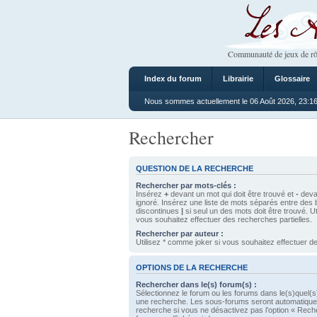
Les Ateliers
Communauté de jeux de rô
Index du forum
Librairie
Glossaire
Nous sommes actuellement le 06 Août 2026, 23:1
Rechercher
QUESTION DE LA RECHERCHE
Rechercher par mots-clés :
Insérez
+
devant un mot qui doit être trouvé et
-
devan
ignoré. Insérez une liste de mots séparés entre des 
discontinues
|
si seul un des mots doit être trouvé. U
vous souhaitez effectuer des recherches partielles.
Rechercher par auteur :
Utilisez * comme joker si vous souhaitez effectuer de
OPTIONS DE LA RECHERCHE
Rechercher dans le(s) forum(s) :
Sélectionnez le forum ou les forums dans le(s)quel(s
une recherche. Les sous-forums seront automatique
recherche si vous ne désactivez pas l’option « Rech