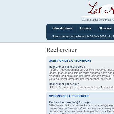
Les Ateliers
Communauté de jeux de rô
Index du forum
Librairie
Glossaire
Nous sommes actuellement le 08 Août 2026, 11:45
Rechercher
QUESTION DE LA RECHERCHE
Rechercher par mots-clés :
Insérez
+
devant un mot qui doit être trouvé et
-
devan
ignoré. Insérez une liste de mots séparés entre des 
discontinues
|
si seul un des mots doit être trouvé. U
vous souhaitez effectuer des recherches partielles.
Rechercher par auteur :
Utilisez * comme joker si vous souhaitez effectuer de
OPTIONS DE LA RECHERCHE
Rechercher dans le(s) forum(s) :
Sélectionnez le forum ou les forums dans le(s)quel(s
une recherche. Les sous-forums seront automatique
recherche si vous ne désactivez pas l’option « Rech