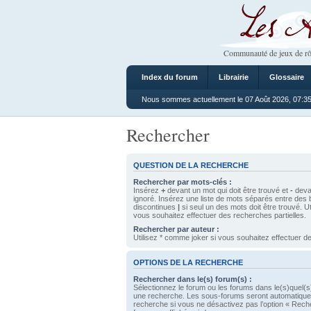
Les Ateliers
Communauté de jeux de rô
Index du forum
Librairie
Glossaire
Nous sommes actuellement le 07 Août 2026, 07:3
Rechercher
QUESTION DE LA RECHERCHE
Rechercher par mots-clés :
Insérez
+
devant un mot qui doit être trouvé et
-
devan
ignoré. Insérez une liste de mots séparés entre des 
discontinues
|
si seul un des mots doit être trouvé. U
vous souhaitez effectuer des recherches partielles.
Rechercher par auteur :
Utilisez * comme joker si vous souhaitez effectuer de
OPTIONS DE LA RECHERCHE
Rechercher dans le(s) forum(s) :
Sélectionnez le forum ou les forums dans le(s)quel(s
une recherche. Les sous-forums seront automatique
recherche si vous ne désactivez pas l’option « Rech