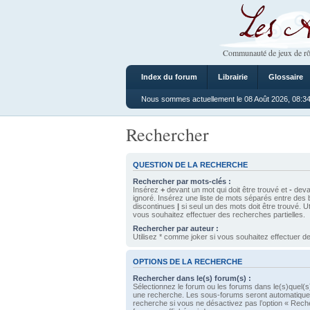
Les Ateliers
Communauté de jeux de rô
Index du forum
Librairie
Glossaire
Nous sommes actuellement le 08 Août 2026, 08:3
Rechercher
QUESTION DE LA RECHERCHE
Rechercher par mots-clés :
Insérez
+
devant un mot qui doit être trouvé et
-
devan
ignoré. Insérez une liste de mots séparés entre des 
discontinues
|
si seul un des mots doit être trouvé. U
vous souhaitez effectuer des recherches partielles.
Rechercher par auteur :
Utilisez * comme joker si vous souhaitez effectuer de
OPTIONS DE LA RECHERCHE
Rechercher dans le(s) forum(s) :
Sélectionnez le forum ou les forums dans le(s)quel(s
une recherche. Les sous-forums seront automatique
recherche si vous ne désactivez pas l’option « Rech