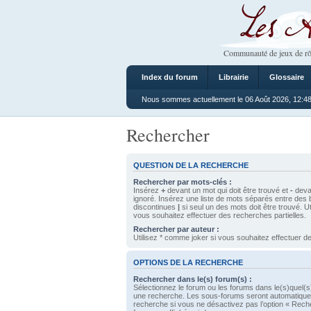
Les Ateliers
Communauté de jeux de rô
Index du forum
Librairie
Glossaire
Nous sommes actuellement le 06 Août 2026, 12:4
Rechercher
QUESTION DE LA RECHERCHE
Rechercher par mots-clés :
Insérez
+
devant un mot qui doit être trouvé et
-
devan
ignoré. Insérez une liste de mots séparés entre des 
discontinues
|
si seul un des mots doit être trouvé. U
vous souhaitez effectuer des recherches partielles.
Rechercher par auteur :
Utilisez * comme joker si vous souhaitez effectuer de
OPTIONS DE LA RECHERCHE
Rechercher dans le(s) forum(s) :
Sélectionnez le forum ou les forums dans le(s)quel(s
une recherche. Les sous-forums seront automatique
recherche si vous ne désactivez pas l’option « Rech