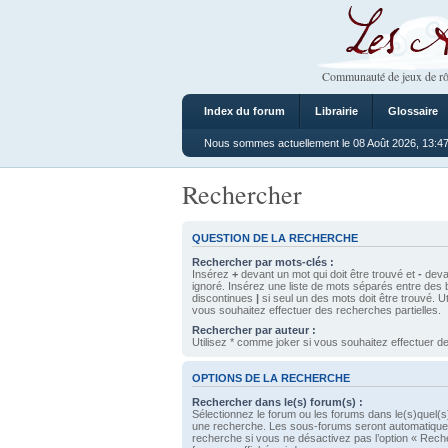
Les Ateliers
Communauté de jeux de rô
Index du forum
Librairie
Glossaire
Nous sommes actuellement le 08 Août 2026, 13:4
Rechercher
QUESTION DE LA RECHERCHE
Rechercher par mots-clés :
Insérez
+
devant un mot qui doit être trouvé et
-
devan
ignoré. Insérez une liste de mots séparés entre des 
discontinues
|
si seul un des mots doit être trouvé. U
vous souhaitez effectuer des recherches partielles.
Rechercher par auteur :
Utilisez * comme joker si vous souhaitez effectuer de
OPTIONS DE LA RECHERCHE
Rechercher dans le(s) forum(s) :
Sélectionnez le forum ou les forums dans le(s)quel(s
une recherche. Les sous-forums seront automatique
recherche si vous ne désactivez pas l’option « Rech