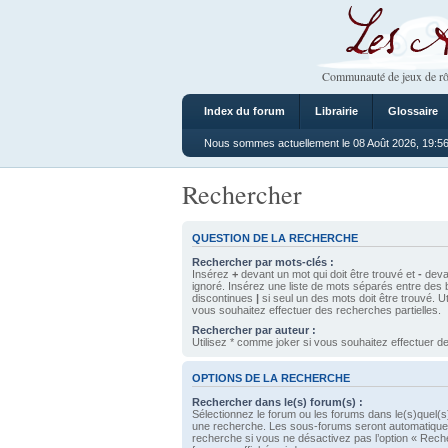
Les Ateliers
Communauté de jeux de rô
Index du forum
Librairie
Glossaire
Nous sommes actuellement le 08 Août 2026, 19:5
Rechercher
QUESTION DE LA RECHERCHE
Rechercher par mots-clés :
Insérez
+
devant un mot qui doit être trouvé et
-
devan
ignoré. Insérez une liste de mots séparés entre des 
discontinues
|
si seul un des mots doit être trouvé. U
vous souhaitez effectuer des recherches partielles.
Rechercher par auteur :
Utilisez * comme joker si vous souhaitez effectuer de
OPTIONS DE LA RECHERCHE
Rechercher dans le(s) forum(s) :
Sélectionnez le forum ou les forums dans le(s)quel(s
une recherche. Les sous-forums seront automatique
recherche si vous ne désactivez pas l’option « Rech