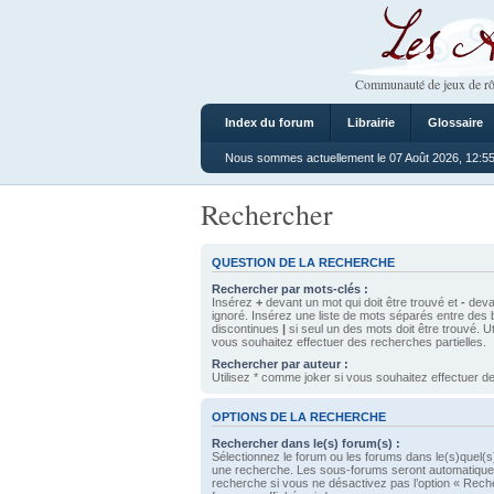
Les Ateliers
Communauté de jeux de rô
Index du forum
Librairie
Glossaire
Nous sommes actuellement le 07 Août 2026, 12:5
Rechercher
QUESTION DE LA RECHERCHE
Rechercher par mots-clés :
Insérez
+
devant un mot qui doit être trouvé et
-
devan
ignoré. Insérez une liste de mots séparés entre des 
discontinues
|
si seul un des mots doit être trouvé. U
vous souhaitez effectuer des recherches partielles.
Rechercher par auteur :
Utilisez * comme joker si vous souhaitez effectuer de
OPTIONS DE LA RECHERCHE
Rechercher dans le(s) forum(s) :
Sélectionnez le forum ou les forums dans le(s)quel(s
une recherche. Les sous-forums seront automatique
recherche si vous ne désactivez pas l’option « Rech