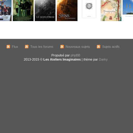
Flux
Tous les forums
Nouveaux sujets
Sujets actifs
Propulsé par
phpBB
2013-2015 ©
Les Ateliers Imaginaires
| thème par
Darky