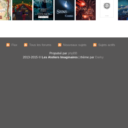
Flux
Tous les forums
Nouveaux sujets
Sujets actifs
Propulsé par
phpBB
2013-2015 ©
Les Ateliers Imaginaires
| thème par
Darky