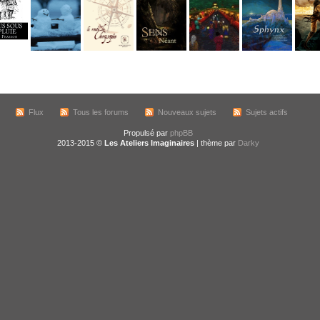
Flux
Tous les forums
Nouveaux sujets
Sujets actifs
Propulsé par
phpBB
2013-2015 ©
Les Ateliers Imaginaires
| thème par
Darky