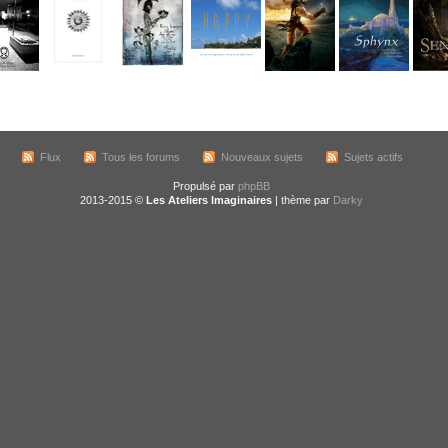
Flux
Tous les forums
Nouveaux sujets
Sujets actifs
Propulsé par
phpBB
2013-2015 ©
Les Ateliers Imaginaires
| thème par
Darky