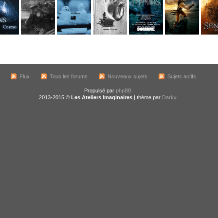
Flux
Tous les forums
Nouveaux sujets
Sujets actifs
Propulsé par
phpBB
2013-2015 ©
Les Ateliers Imaginaires
| thème par
Darky