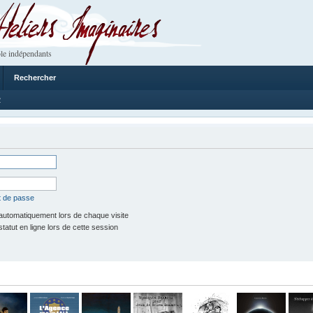
 Imaginaires
le indépendants
Rechercher
2
t de passe
utomatiquement lors de chaque visite
tut en ligne lors de cette session