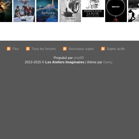
Flux
Tous les forums
Nouveaux sujets
Sujets actifs
Propulsé par
phpBB
2013-2015 ©
Les Ateliers Imaginaires
| thème par
Darky