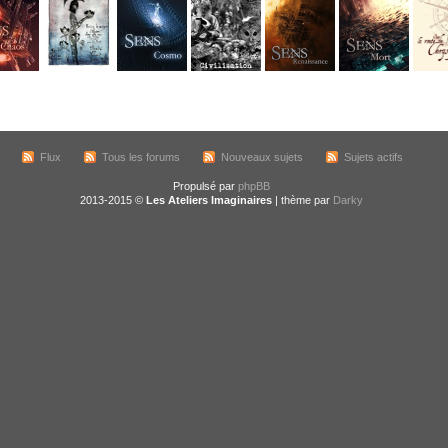
Flux
Tous les forums
Nouveaux sujets
Sujets actifs
Propulsé par
phpBB
2013-2015 ©
Les Ateliers Imaginaires
| thème par
Darky