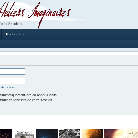
 Imaginaires
le indépendants
Rechercher
8
t de passe
utomatiquement lors de chaque visite
tut en ligne lors de cette session