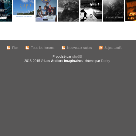
Flux
Tous les forums
Nouveaux sujets
Sujets actifs
Propulsé par
phpBB
2013-2015 ©
Les Ateliers Imaginaires
| thème par
Darky