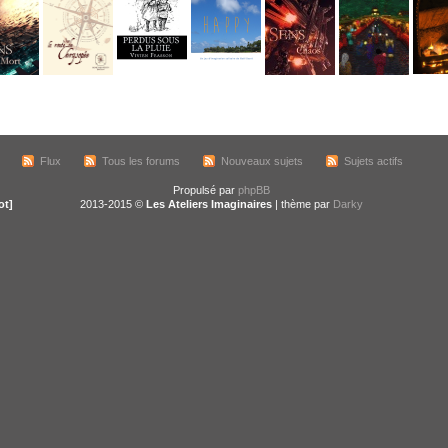
Flux
Tous les forums
Nouveaux sujets
Sujets actifs
Propulsé par
phpBB
ot]
2013-2015 ©
Les Ateliers Imaginaires
| thème par
Darky