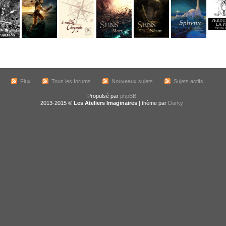
Flux
Tous les forums
Nouveaux sujets
Sujets actifs
Propulsé par
phpBB
2013-2015 ©
Les Ateliers Imaginaires
| thème par
Darky