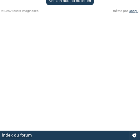
Version bureau du forum
© Les Ateliers Imaginaires
thème par
Darky
.
Index du forum