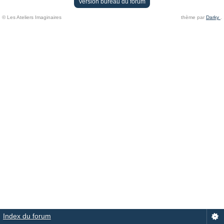
Version bureau du forum
© Les Ateliers Imaginaires
thème par
Darky
.
Index du forum