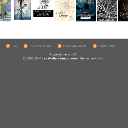
Flux
Tous les forums
Nouveaux sujets
Sujets actifs
Propulsé par
phpBB
2013-2015 ©
Les Ateliers Imaginaires
| thème par
Darky