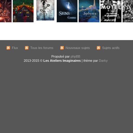
Flux
Tous les forums
Nouveaux sujets
Sujets actifs
Propulsé par
phpBB
2013-2015 ©
Les Ateliers Imaginaires
| thème par
Darky