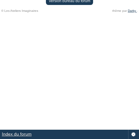
Version bureau du forum
© Les Ateliers Imaginaires
thème par
Darky
.
Index du forum