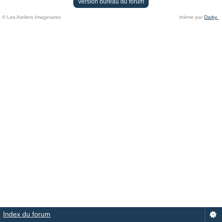
Version bureau du forum
© Les Ateliers Imaginaires
thème par
Darky
.
Index du forum