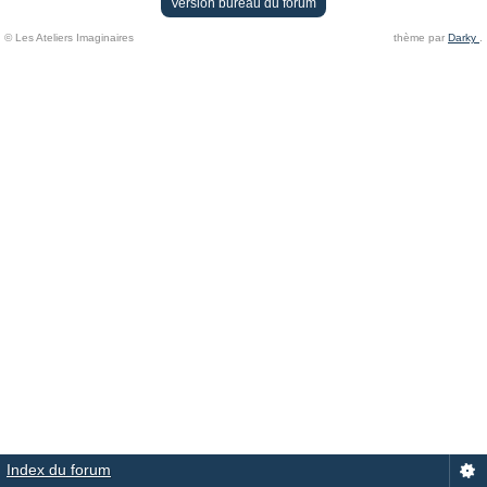
Version bureau du forum
© Les Ateliers Imaginaires
thème par
Darky
.
Index du forum