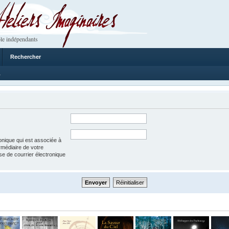
 Imaginaires
le indépendants
Rechercher
1
onique qui est associée à
rmédiaire de votre
esse de courrier électronique