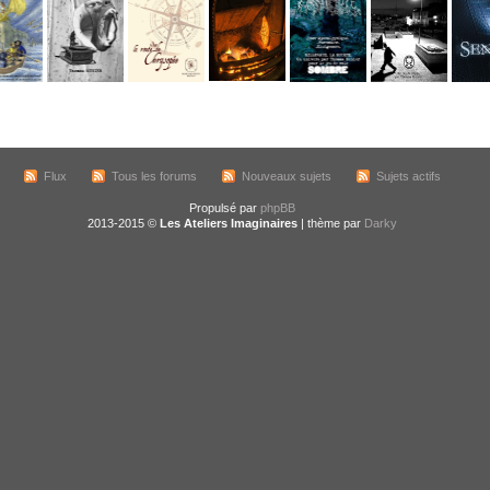
Flux
Tous les forums
Nouveaux sujets
Sujets actifs
Propulsé par
phpBB
2013-2015 ©
Les Ateliers Imaginaires
| thème par
Darky