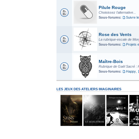
Pilule Rouge
Choisissez l'alternative...
Sous-forums:
Suivre le
Rose des Vents
La rubrique-escale de Mo
Sous-forums:
Projets 
Maître-Bois
Rubrique de Gaël Sacré : 
Sous-forums:
Happy
,
LES JEUX DES ATELIERS IMAGINAIRES