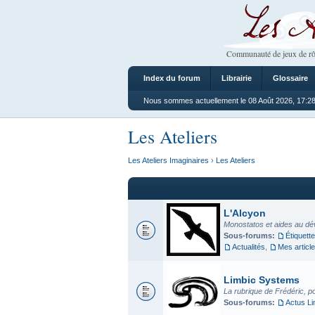
Les Ateliers
Communauté de jeux de rô
Index du forum
Librairie
Glossaire
Nous sommes actuellement le 08 Août 2026, 17:2
Les Ateliers
Les Ateliers Imaginaires
›
Les Ateliers
L'Alcyon
Monostatos et aides au dé
Sous-forums:
Étiquette
Actualités
,
Mes articl
Limbic Systems
La rubrique de Frédéric, p
Sous-forums:
Actus L