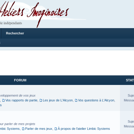
 Imaginaires
le indépendants
Rechercher
8
FORUM
STAT
veloppement de vos jeux
Suje
,
Vos rapports de partie
,
Les jeux de L'Alcyon
,
Vos questions à L'Alcyon
,
Messag
es
Suje
our parler de mes projets
Messag
imbic Systems
,
Parler de mes jeux
,
À propos de l'atelier Limbic Systems