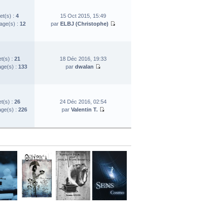
et(s) :
4
15 Oct 2015, 15:49
ge(s) :
12
par
ELBJ (Christophe)
et(s) :
21
18 Déc 2016, 19:33
ge(s) :
133
par
dwalan
et(s) :
26
24 Déc 2016, 02:54
ge(s) :
226
par
Valentin T.