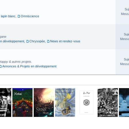
Suj
Messa
 lapin blanc
,
Omniscience
Suj
rgane
Messa
en développement
,
Chrysopée
,
News et rendez-vous
Suj
Happy & autres projets.
Messa
Annonces & Projets en développement