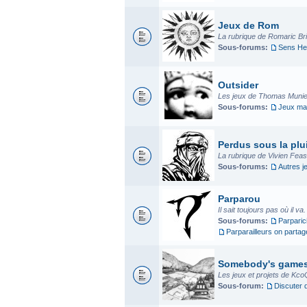
Jeux de Rom
La rubrique de Romaric Bria
Sous-forums:
Sens He
Outsider
Les jeux de Thomas Munier
Sous-forums:
Jeux mad
Perdus sous la plui
La rubrique de Vivien Fea
Sous-forums:
Autres j
Parparou
Il sait toujours pas où il va
Sous-forums:
Parparic
Parparailleurs on parta
Somebody's game
Les jeux et projets de Kco
Sous-forum:
Discuter 