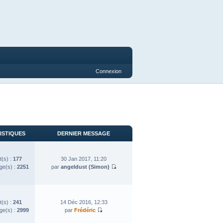
Connexion
ISTIQUES
DERNIER MESSAGE
t(s) :
177
30 Jan 2017, 11:20
e(s) :
2251
par
angeldust (Simon)
t(s) :
241
14 Déc 2016, 12:33
e(s) :
2999
par
Frédéric