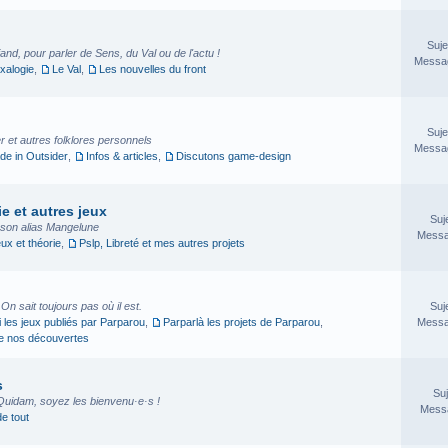
Suje
nd, pour parler de Sens, du Val ou de l'actu !
Messag
xalogie
,
Le Val
,
Les nouvelles du front
Suje
 et autres folklores personnels
Messag
e in Outsider
,
Infos & articles
,
Discutons game-design
e et autres jeux
Suj
sson alias Mangelune
Messa
eux et théorie
,
Pslp, Libreté et mes autres projets
. On sait toujours pas où il est.
Suj
i les jeux publiés par Parparou
,
Parparlà les projets de Parparou
,
Messa
ge nos découvertes
s
Suj
Quidam, soyez les bienvenu·e·s !
Messa
de tout